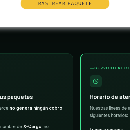
SERVICIO AL C
tus paquetes
Horario de ate
merce
no genera ningún cobro
Nuestras líneas de a
siguientes horarios:
en nombre de
X-Cargo
, no
Lunes a viernes