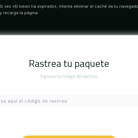
Si ves «El token ha expirado», intenta eliminar el caché de tu navegad
y recarga la página.
Rastrea tu paquete
Ingresa tu código de rastreo