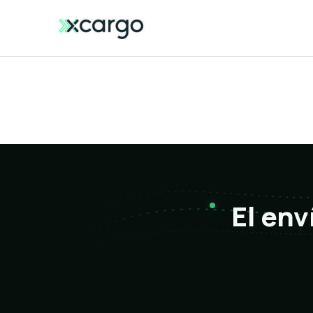
Ir
al
contenido
El env